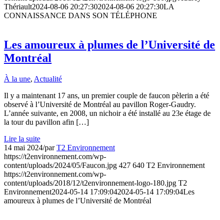
Thériault
2024-08-06 20:27:30
2024-08-06 20:27:30
LA
CONNAISSANCE DANS SON TÉLÉPHONE
Les amoureux à plumes de l’Université de
Montréal
À la une
,
Actualité
Il y a maintenant 17 ans, un premier couple de faucon pèlerin a été
observé à l’Université de Montréal au pavillon Roger-Gaudry.
L’année suivante, en 2008, un nichoir a été installé au 23e étage de
la tour du pavillon afin […]
Lire la suite
14 mai 2024
/
par
T2 Environnement
https://t2environnement.com/wp-
content/uploads/2024/05/Faucon.jpg
427
640
T2 Environnement
https://t2environnement.com/wp-
content/uploads/2018/12/t2environnement-logo-180.jpg
T2
Environnement
2024-05-14 17:09:04
2024-05-14 17:09:04
Les
amoureux à plumes de l’Université de Montréal