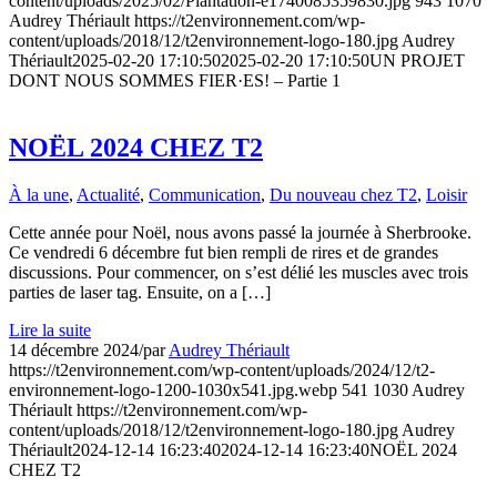
content/uploads/2025/02/Plantation-e1740085359830.jpg
943
1070
Audrey Thériault
https://t2environnement.com/wp-
content/uploads/2018/12/t2environnement-logo-180.jpg
Audrey
Thériault
2025-02-20 17:10:50
2025-02-20 17:10:50
UN PROJET
DONT NOUS SOMMES FIER·ES! – Partie 1
NOËL 2024 CHEZ T2
À la une
,
Actualité
,
Communication
,
Du nouveau chez T2
,
Loisir
Cette année pour Noël, nous avons passé la journée à Sherbrooke.
Ce vendredi 6 décembre fut bien rempli de rires et de grandes
discussions. Pour commencer, on s’est délié les muscles avec trois
parties de laser tag. Ensuite, on a […]
Lire la suite
14 décembre 2024
/
par
Audrey Thériault
https://t2environnement.com/wp-content/uploads/2024/12/t2-
environnement-logo-1200-1030x541.jpg.webp
541
1030
Audrey
Thériault
https://t2environnement.com/wp-
content/uploads/2018/12/t2environnement-logo-180.jpg
Audrey
Thériault
2024-12-14 16:23:40
2024-12-14 16:23:40
NOËL 2024
CHEZ T2