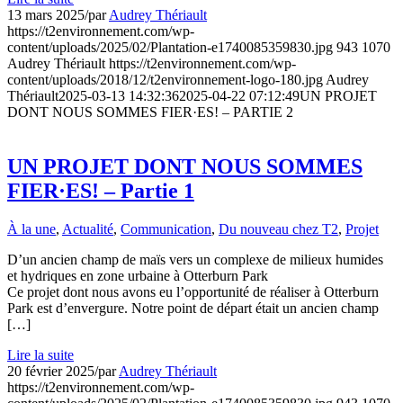
13 mars 2025
/
par
Audrey Thériault
https://t2environnement.com/wp-
content/uploads/2025/02/Plantation-e1740085359830.jpg
943
1070
Audrey Thériault
https://t2environnement.com/wp-
content/uploads/2018/12/t2environnement-logo-180.jpg
Audrey
Thériault
2025-03-13 14:32:36
2025-04-22 07:12:49
UN PROJET
DONT NOUS SOMMES FIER·ES! – PARTIE 2
UN PROJET DONT NOUS SOMMES
FIER·ES! – Partie 1
À la une
,
Actualité
,
Communication
,
Du nouveau chez T2
,
Projet
D’un ancien champ de maïs vers un complexe de milieux humides
et hydriques en zone urbaine à Otterburn Park
Ce projet dont nous avons eu l’opportunité de réaliser à Otterburn
Park est d’envergure. Notre point de départ était un ancien champ
[…]
Lire la suite
20 février 2025
/
par
Audrey Thériault
https://t2environnement.com/wp-