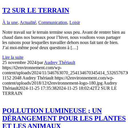
T2 SUR LE TERRAIN
À la une
,
Actualité
,
Communication
,
Loisir
Notre travail sur le terrain termine sous peu. Avant de rentrer bien au
chaud dans nos bureaux pour l’hiver, nous voulions vous partager
les raisons pour lesquelles travailler dehors nous fait tant de bien.
J’ai moi-même posé deux questions à […]
Lire la suite
25 novembre 2024
/
par
Audrey Thériault
https://t2environnement.com/wp-
content/uploads/2024/11/346763070_254134670345414_532657673
1152
2048
Audrey Thériault
https://t2environnement.com/wp-
content/uploads/2018/12/t2environnement-logo-180.jpg
Audrey
Thériault
2024-11-25 17:35:38
2024-11-25 18:02:42
T2 SUR LE
TERRAIN
POLLUTION LUMINEUSE ; UN
DÉRANGEMENT POUR LES PLANTES
ET LES ANIMAUX