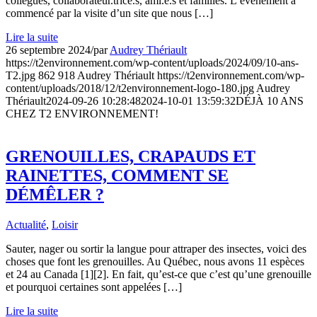
collègues, collaborateur.trice.s, ami.e.s et familles. L’évènement a
commencé par la visite d’un site que nous […]
Lire la suite
26 septembre 2024
/
par
Audrey Thériault
https://t2environnement.com/wp-content/uploads/2024/09/10-ans-
T2.jpg
862
918
Audrey Thériault
https://t2environnement.com/wp-
content/uploads/2018/12/t2environnement-logo-180.jpg
Audrey
Thériault
2024-09-26 10:28:48
2024-10-01 13:59:32
DÉJÀ 10 ANS
CHEZ T2 ENVIRONNEMENT!
GRENOUILLES, CRAPAUDS ET
RAINETTES, COMMENT SE
DÉMÊLER ?
Actualité
,
Loisir
Sauter, nager ou sortir la langue pour attraper des insectes, voici des
choses que font les grenouilles. Au Québec, nous avons 11 espèces
et 24 au Canada [1][2]. En fait, qu’est-ce que c’est qu’une grenouille
et pourquoi certaines sont appelées […]
Lire la suite