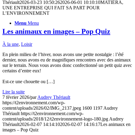
Thériault
2026-03-23 10:50:26
2026-06-01 10:10:10
MATIÉRA,
UNE ENTREPRISE QUI FAIT SA PART POUR
L’ENVIRONNEMENT
Menu
Menu
Les animaux en images – Pop Quiz
À la une
,
Loisir
En plein milieu de l’hiver, nous avons une petite nostalgie : l’été
dernier, nous avons eu de magnifiques rencontres avec des animaux
sur le terrain. Nous vous avons donc confectionné un petit quiz avec
certains d’entre eux!
Est-ce une chouette ou […]
Lire la suite
7 février 2026
/
par
Audrey Thériault
https://t2environnement.com/wp-
content/uploads/2026/02/IMG_2137.jpeg
1600
1197
Audrey
Thériault
https://t2environnement.com/wp-
content/uploads/2018/12/t2environnement-logo-180.jpg
Audrey
Thériault
2026-02-07 14:14:10
2026-02-07 14:16:17
Les animaux en
images – Pop Quiz