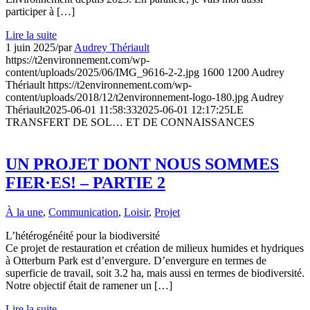
participer à […]
Lire la suite
1 juin 2025
/
par
Audrey Thériault
https://t2environnement.com/wp-
content/uploads/2025/06/IMG_9616-2-2.jpg
1600
1200
Audrey
Thériault
https://t2environnement.com/wp-
content/uploads/2018/12/t2environnement-logo-180.jpg
Audrey
Thériault
2025-06-01 11:58:33
2025-06-01 12:17:25
LE
TRANSFERT DE SOL… ET DE CONNAISSANCES
UN PROJET DONT NOUS SOMMES
FIER·ES! – PARTIE 2
À la une
,
Communication
,
Loisir
,
Projet
L’hétérogénéité pour la biodiversité
Ce projet de restauration et création de milieux humides et hydriques
à Otterburn Park est d’envergure. D’envergure en termes de
superficie de travail, soit 3.2 ha, mais aussi en termes de biodiversité.
Notre objectif était de ramener un […]
Lire la suite