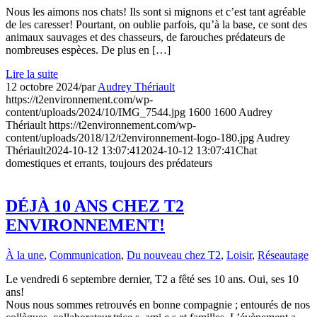
Nous les aimons nos chats! Ils sont si mignons et c’est tant agréable
de les caresser! Pourtant, on oublie parfois, qu’à la base, ce sont des
animaux sauvages et des chasseurs, de farouches prédateurs de
nombreuses espèces. De plus en […]
Lire la suite
12 octobre 2024
/
par
Audrey Thériault
https://t2environnement.com/wp-
content/uploads/2024/10/IMG_7544.jpg
1600
1600
Audrey
Thériault
https://t2environnement.com/wp-
content/uploads/2018/12/t2environnement-logo-180.jpg
Audrey
Thériault
2024-10-12 13:07:41
2024-10-12 13:07:41
Chat
domestiques et errants, toujours des prédateurs
DÉJÀ 10 ANS CHEZ T2
ENVIRONNEMENT!
À la une
,
Communication
,
Du nouveau chez T2
,
Loisir
,
Réseautage
Le vendredi 6 septembre dernier, T2 a fêté ses 10 ans. Oui, ses 10
ans!
Nous nous sommes retrouvés en bonne compagnie ; entourés de nos