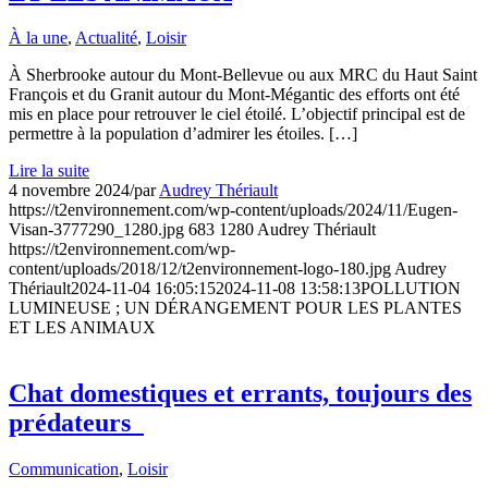
À la une
,
Actualité
,
Loisir
À Sherbrooke autour du Mont-Bellevue ou aux MRC du Haut Saint
François et du Granit autour du Mont-Mégantic des efforts ont été
mis en place pour retrouver le ciel étoilé. L’objectif principal est de
permettre à la population d’admirer les étoiles. […]
Lire la suite
4 novembre 2024
/
par
Audrey Thériault
https://t2environnement.com/wp-content/uploads/2024/11/Eugen-
Visan-3777290_1280.jpg
683
1280
Audrey Thériault
https://t2environnement.com/wp-
content/uploads/2018/12/t2environnement-logo-180.jpg
Audrey
Thériault
2024-11-04 16:05:15
2024-11-08 13:58:13
POLLUTION
LUMINEUSE ; UN DÉRANGEMENT POUR LES PLANTES
ET LES ANIMAUX
Chat domestiques et errants, toujours des
prédateurs
Communication
,
Loisir