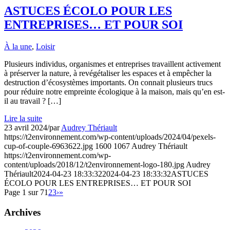
ASTUCES ÉCOLO POUR LES
ENTREPRISES… ET POUR SOI
À la une
,
Loisir
Plusieurs individus, organismes et entreprises travaillent activement
à préserver la nature, à revégétaliser les espaces et à empêcher la
destruction d’écosystèmes importants. On connait plusieurs trucs
pour réduire notre empreinte écologique à la maison, mais qu’en est-
il au travail ? […]
Lire la suite
23 avril 2024
/
par
Audrey Thériault
https://t2environnement.com/wp-content/uploads/2024/04/pexels-
cup-of-couple-6963622.jpg
1600
1067
Audrey Thériault
https://t2environnement.com/wp-
content/uploads/2018/12/t2environnement-logo-180.jpg
Audrey
Thériault
2024-04-23 18:33:32
2024-04-23 18:33:32
ASTUCES
ÉCOLO POUR LES ENTREPRISES… ET POUR SOI
Page 1 sur 7
1
2
3
›
»
Archives