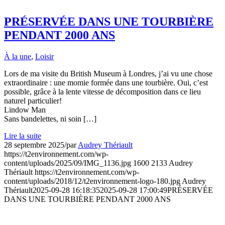
PRÉSERVÉE DANS UNE TOURBIÈRE
PENDANT 2000 ANS
À la une
,
Loisir
Lors de ma visite du British Museum à Londres, j’ai vu une chose
extraordinaire : une momie formée dans une tourbière. Oui, c’est
possible, grâce à la lente vitesse de décomposition dans ce lieu
naturel particulier!
Lindow Man
Sans bandelettes, ni soin […]
Lire la suite
28 septembre 2025
/
par
Audrey Thériault
https://t2environnement.com/wp-
content/uploads/2025/09/IMG_1136.jpg
1600
2133
Audrey
Thériault
https://t2environnement.com/wp-
content/uploads/2018/12/t2environnement-logo-180.jpg
Audrey
Thériault
2025-09-28 16:18:35
2025-09-28 17:00:49
PRÉSERVÉE
DANS UNE TOURBIÈRE PENDANT 2000 ANS