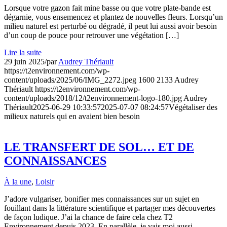
Lorsque votre gazon fait mine basse ou que votre plate-bande est
dégarnie, vous ensemencez et plantez de nouvelles fleurs. Lorsqu’un
milieu naturel est perturbé ou dégradé, il peut lui aussi avoir besoin
d’un coup de pouce pour retrouver une végétation […]
Lire la suite
29 juin 2025
/
par
Audrey Thériault
https://t2environnement.com/wp-
content/uploads/2025/06/IMG_2272.jpeg
1600
2133
Audrey
Thériault
https://t2environnement.com/wp-
content/uploads/2018/12/t2environnement-logo-180.jpg
Audrey
Thériault
2025-06-29 10:33:57
2025-07-07 08:24:57
Végétaliser des
milieux naturels qui en avaient bien besoin
LE TRANSFERT DE SOL… ET DE
CONNAISSANCES
À la une
,
Loisir
J’adore vulgariser, bonifier mes connaissances sur un sujet en
fouillant dans la littérature scientifique et partager mes découvertes
de façon ludique. J’ai la chance de faire cela chez T2
Environnement depuis 2023. En parallèle, je vais moi aussi