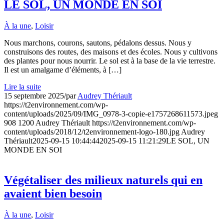
LE SOL, UN MONDE EN SOI
À la une
,
Loisir
Nous marchons, courons, sautons, pédalons dessus. Nous y
construisons des routes, des maisons et des écoles. Nous y cultivons
des plantes pour nous nourrir. Le sol est à la base de la vie terrestre.
Il est un amalgame d’éléments, à […]
Lire la suite
15 septembre 2025
/
par
Audrey Thériault
https://t2environnement.com/wp-
content/uploads/2025/09/IMG_0978-3-copie-e1757268611573.jpeg
908
1200
Audrey Thériault
https://t2environnement.com/wp-
content/uploads/2018/12/t2environnement-logo-180.jpg
Audrey
Thériault
2025-09-15 10:44:44
2025-09-15 11:21:29
LE SOL, UN
MONDE EN SOI
Végétaliser des milieux naturels qui en
avaient bien besoin
À la une
,
Loisir