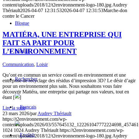
content/uploads/2018/12/t2environnement-logo-180.jpg
Audrey
Thériault
2026-04-07 12:31:53
2026-04-07 12:31:53
Marche-don
contre le Cancer
Blogue
MATIÉRA, UNE ENTREPRISE QUI
FAIT SA PART POUR
L’ENVIRONNEMENT
English
Communication
,
Loisir
Qu’ont en commun un service conseil en environnement et une
Rechercher
entreprise de recyclage des résidus d’impression 3D? Le désir d’agir
pour un environnement plus sain. Nous souhaitons vous faire
découvrir Matiéra, une entreprise qui partage nos valeurs, tout en
étant […]
Lire la suite
23 mars 2026
/
par
Audrey Thériault
https://t2environnement.com/wp-
content/uploads/2026/03/557645132_122261047772224698_45746
1024
1024
Audrey Thériault
https://t2environnement.com/wp-
content/uploads/2018/12/t2environnement-logo-180.jpg
Audrey