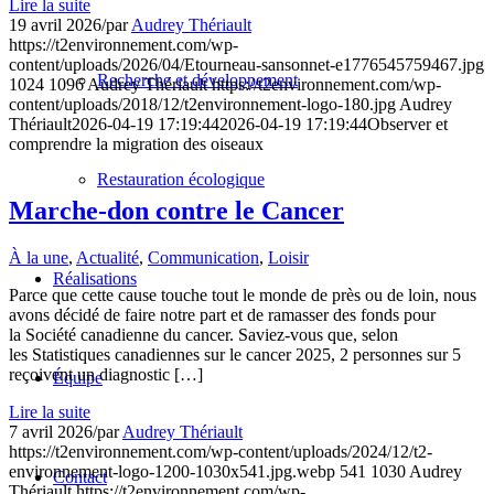
Lire la suite
19 avril 2026
/
par
Audrey Thériault
https://t2environnement.com/wp-
content/uploads/2026/04/Etourneau-sansonnet-e1776545759467.jpg
Recherche et développement
1024
1096
Audrey Thériault
https://t2environnement.com/wp-
content/uploads/2018/12/t2environnement-logo-180.jpg
Audrey
Thériault
2026-04-19 17:19:44
2026-04-19 17:19:44
Observer et
comprendre la migration des oiseaux
Restauration écologique
Marche-don contre le Cancer
À la une
,
Actualité
,
Communication
,
Loisir
Réalisations
Parce que cette cause touche tout le monde de près ou de loin, nous
avons décidé de faire notre part et de ramasser des fonds pour
la Société canadienne du cancer. Saviez-vous que, selon
les Statistiques canadiennes sur le cancer 2025, 2 personnes sur 5
reçoivent un diagnostic […]
Équipe
Lire la suite
7 avril 2026
/
par
Audrey Thériault
https://t2environnement.com/wp-content/uploads/2024/12/t2-
environnement-logo-1200-1030x541.jpg.webp
541
1030
Audrey
Contact
Thériault
https://t2environnement.com/wp-