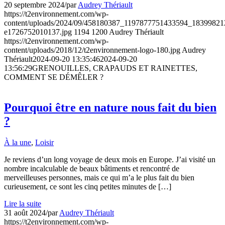
20 septembre 2024
/
par
Audrey Thériault
https://t2environnement.com/wp-
content/uploads/2024/09/458180387_1197877751433594_1839982
e1726752010137.jpg
1194
1200
Audrey Thériault
https://t2environnement.com/wp-
content/uploads/2018/12/t2environnement-logo-180.jpg
Audrey
Thériault
2024-09-20 13:35:46
2024-09-20
13:56:29
GRENOUILLES, CRAPAUDS ET RAINETTES,
COMMENT SE DÉMÊLER ?
Pourquoi être en nature nous fait du bien
?
À la une
,
Loisir
Je reviens d’un long voyage de deux mois en Europe. J’ai visité un
nombre incalculable de beaux bâtiments et rencontré de
merveilleuses personnes, mais ce qui m’a le plus fait du bien
curieusement, ce sont les cinq petites minutes de […]
Lire la suite
31 août 2024
/
par
Audrey Thériault
https://t2environnement.com/wp-