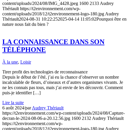
content/uploads/2024/08/IMG_4428.jpeg
1600
2133
Audrey
Thériault
https://t2environnement.com/wp-
content/uploads/2018/12/t2environnement-logo-180.jpg
Audrey
Thériault
2024-08-31 10:22:25
2025-04-14 11:05:02
Pourquoi être en
nature nous fait du bien ?
LA CONNAISSANCE DANS SON
TÉLÉPHONE
À la une
,
Loisir
Tirer profit des technologies de reconnaissance
Depuis le début de l’été, j’ai eu la chance d’observer un nombre
incalculable de fleurs, d’oiseaux et d’autres organismes vivants. Je
ne les connais pas tous, mais j’ai envie de les découvrir. Comment
puis-je identifier […]
Lire la suite
6 août 2024
/
par
Audrey Thériault
https://t2environnement.com/wp-content/uploads/2024/08/Capture-
decran-le-2024-08-06-a-20.12.56.jpg
1600
2132
Audrey Thériault
https://t2environnement.com/wp-
content/uploads/2018/12/t2environnement-logo-180.jpg
Audrey