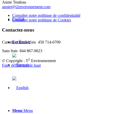
Annie Trudeau
anniet@t2environnement.com
Consulter notre politique de confidentialité
English
Consulter notre politique de Cookies
Contactez-nous
Rechercher
Canada et États-Unis 450 714-0709
Sans frais 844 867-9023
2
© Copyright - T
Environnement
Faire défiler vers le haut
Menu
Menu