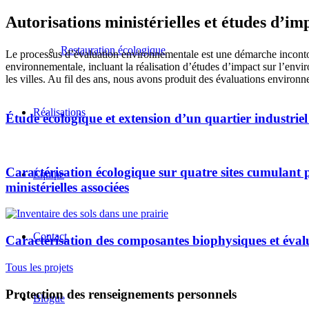
Autorisations ministérielles et études d’im
Restauration écologique
Le processus d’évaluation environnementale est une démarche incontou
environnementale, incluant la réalisation d’études d’impact sur l’envir
les villes. Au fil des ans, nous avons produit des évaluations envir
Réalisations
Étude écologique et extension d’un quartier industri
Caractérisation écologique sur quatre sites cumulant 
Équipe
ministérielles associées
Contact
Caractérisation des composantes biophysiques et évalu
Tous les projets
Protection des renseignements personnels
Blogue