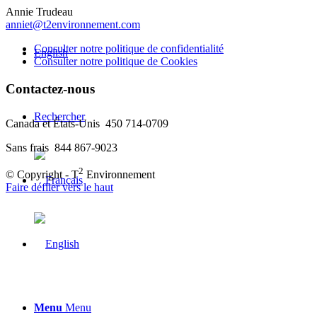
Annie Trudeau
anniet@t2environnement.com
Consulter notre politique de confidentialité
English
Consulter notre politique de Cookies
Contactez-nous
Rechercher
Canada et États-Unis 450 714-0709
Sans frais 844 867-9023
2
© Copyright - T
Environnement
Faire défiler vers le haut
Menu
Menu