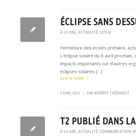
ÉCLIPSE SANS DES
À LA UNE
ACTUALITÉ
LOISIR
,
,
Fermeture des écoles primaire, acti
L’éclipse solaire du 8 avril prochain
impacts importants sur d’autres or
éclipses solaires […]
Lire la suite
/
AUDREY THÉRIAULT
5 AVRIL 2024
PAR
T2 PUBLIÉ DANS L
À LA UNE
ACTUALITÉ
COMMUNICATION
P
,
,
,