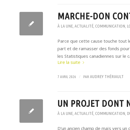
MARCHE-DON CONT
À LA UNE
ACTUALITÉ
COMMUNICATION
L
,
,
,
Parce que cette cause touche tout l
part et de ramasser des fonds pour 
les Statistiques canadiennes sur le 
Lire la suite
/
AUDREY THÉRIAULT
7 AVRIL 2026
PAR
UN PROJET DONT N
À LA UNE
ACTUALITÉ
COMMUNICATION
D
,
,
,
D’un ancien champ de maïs vers un 