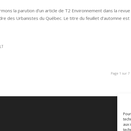
ormons la parution d’un article de T2 Environnement dans la revue
Ordre des Urbanistes du Québec. Le titre du feuillet d’automne est
LT
Page 1 sur 7
Pour
tech
aux 
tech