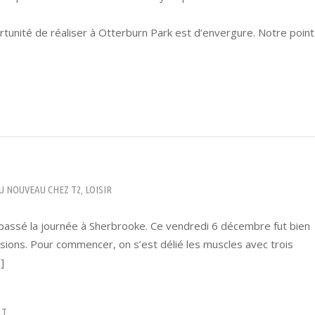
rtunité de réaliser à Otterburn Park est d’envergure. Notre point
2
U NOUVEAU CHEZ T2
LOISIR
,
passé la journée à Sherbrooke. Ce vendredi 6 décembre fut bien
ssions. Pour commencer, on s’est délié les muscles avec trois
]
LT