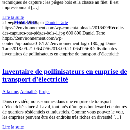
techniques de capture : les pièges-bols et la chasse au filet. Il est
impressionnant […]
Lire la suite
Menu
Menu
21 septembre 2018
/
par
Daniel Tarte
https://t2environnement.com/wp-content/uploads/2018/09/Récolte-
des-captures-par-pièges-bols-1.jpg
600
800
Daniel Tarte
https://t2environnement.com/wp-
content/uploads/2018/12/t2environnement-logo-180.jpg
Daniel
Tarte
2018-09-21 06:47:56
2018-09-21 06:47:56
Réalisation des
inventaires de pollinisateurs en emprise de transport d’électricité
Inventaire de pollinisateurs en emprise de
transport d’électricité
À la une
,
Actualité
,
Projet
Dans ce vidéo, nous sommes dans une emprise de transport
d’électricité située à Laval, tout près d’un gros boulevard et entourés
de quartiers résidentiels et industriels. Comme vous pouvez le voir,
les emprises peuvent être des endroits très riches en diversité […]
Lire la suite