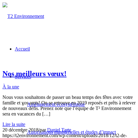
Accueil
Nos meilleurs vœux!
Services
À la une
Nous vous souhaitons de passer un beau temps des fêtes avec votre
famille et vos amis! On se retrouve en 2019 reposés et prêts à relever
Aménagement écosystémique
de nouveaux défis. Prenez note que l’équipe de T² Environnement
sera en vacances du […]
Lire la suite
20 décembre 2018
/
par
Daniel Tarte
Autorisations ministérielles et études d’impact
https://t2environnement.com/wp-content/uploads/2018/12/t2-de-