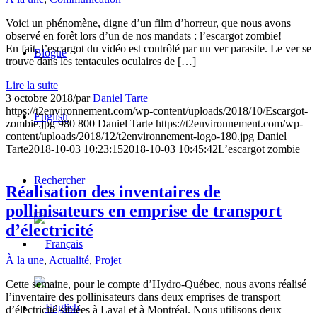
Voici un phénomène, digne d’un film d’horreur, que nous avons
observé en forêt lors d’un de nos mandats : l’escargot zombie!
En fait, l’escargot du vidéo est contrôlé par un ver parasite. Le ver se
Blogue
trouve dans les tentacules oculaires de […]
Lire la suite
3 octobre 2018
/
par
Daniel Tarte
https://t2environnement.com/wp-content/uploads/2018/10/Escargot-
English
zombie.jpg
980
800
Daniel Tarte
https://t2environnement.com/wp-
content/uploads/2018/12/t2environnement-logo-180.jpg
Daniel
Tarte
2018-10-03 10:23:15
2018-10-03 10:45:42
L’escargot zombie
Rechercher
Réalisation des inventaires de
pollinisateurs en emprise de transport
d’électricité
À la une
,
Actualité
,
Projet
Cette semaine, pour le compte d’Hydro-Québec, nous avons réalisé
l’inventaire des pollinisateurs dans deux emprises de transport
d’électricité situées à Laval et à Montréal. Nous utilisons deux