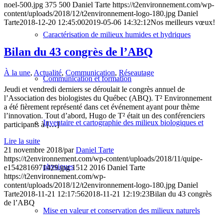
noel-500.jpg
375
500
Daniel Tarte
https://t2environnement.com/wp-
content/uploads/2018/12/t2environnement-logo-180.jpg
Daniel
Tarte
2018-12-20 12:45:00
2019-05-06 14:32:12
Nos meilleurs vœux!
Caractérisation de milieux humides et hydriques
Bilan du 43 congrès de l’ABQ
À la une
,
Actualité
,
Communication
,
Réseautage
Communication et formation
Jeudi et vendredi derniers se déroulait le congrès annuel de
l’Association des biologistes du Québec (ABQ). T² Environnement
a été fièrement représenté dans cet événement ayant pour thème
l’innovation. Tout d’abord, Hugo de T² était un des conférenciers
Inventaire et cartographie des milieux biologiques et
participants à […]
Lire la suite
21 novembre 2018
/
par
Daniel Tarte
https://t2environnement.com/wp-content/uploads/2018/11/quipe-
physiques
e1542816971429.jpg
1512
2016
Daniel Tarte
https://t2environnement.com/wp-
content/uploads/2018/12/t2environnement-logo-180.jpg
Daniel
Tarte
2018-11-21 12:17:56
2018-11-21 12:19:23
Bilan du 43 congrès
de l’ABQ
Mise en valeur et conservation des milieux naturels