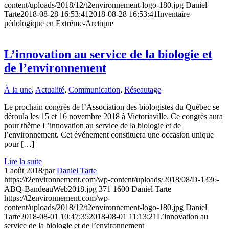
content/uploads/2018/12/t2environnement-logo-180.jpg
Daniel
Tarte
2018-08-28 16:53:41
2018-08-28 16:53:41
Inventaire
pédologique en Extrême-Arctique
L’innovation au service de la biologie et
de l’environnement
À la une
,
Actualité
,
Communication
,
Réseautage
Le prochain congrès de l’Association des biologistes du Québec se
déroula les 15 et 16 novembre 2018 à Victoriaville. Ce congrès aura
pour thème L’innovation au service de la biologie et de
l’environnement. Cet événement constituera une occasion unique
pour […]
Lire la suite
1 août 2018
/
par
Daniel Tarte
https://t2environnement.com/wp-content/uploads/2018/08/D-1336-
ABQ-BandeauWeb2018.jpg
371
1600
Daniel Tarte
https://t2environnement.com/wp-
content/uploads/2018/12/t2environnement-logo-180.jpg
Daniel
Tarte
2018-08-01 10:47:35
2018-08-01 11:13:21
L’innovation au
service de la biologie et de l’environnement