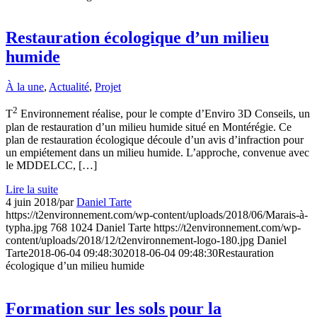
Restauration écologique d’un milieu
humide
À la une
,
Actualité
,
Projet
2
T
Environnement réalise, pour le compte d’Enviro 3D Conseils, un
plan de restauration d’un milieu humide situé en Montérégie. Ce
plan de restauration écologique découle d’un avis d’infraction pour
un empiétement dans un milieu humide. L’approche, convenue avec
le MDDELCC, […]
Lire la suite
4 juin 2018
/
par
Daniel Tarte
https://t2environnement.com/wp-content/uploads/2018/06/Marais-à-
typha.jpg
768
1024
Daniel Tarte
https://t2environnement.com/wp-
content/uploads/2018/12/t2environnement-logo-180.jpg
Daniel
Tarte
2018-06-04 09:48:30
2018-06-04 09:48:30
Restauration
écologique d’un milieu humide
Formation sur les sols pour la