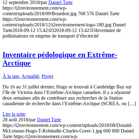
12 septembre 2018
/
par
Daniel Tarte
https://t2environnement.com/wp-
content/uploads/2018/09/Bourdon.jpg
768
576
Daniel Tarte
https://t2environnement.com/wp-
content/uploads/2018/12/t2environnement-logo-180.jpg
Daniel
Tarte
2018-09-12 15:42:03
2018-09-12 15:42:03
Inventaire de
pollinisateurs en emprise de transport d’électricité
Inventaire pédologique en Extrême-
Arctique
À la une
,
Actualité
,
Projet
Du 16 au 31 juillet dernier, Hugo se trouvait à Cambridge Bay sur
l’île de Victoria dans l’Extrême-Arctique canadien. Il y a séjourné
deux semaines afin de contribuer aux recherches de la Station
canadienne de recherche dans l’Extrême-Arctique (SCREA, ou […]
Lire la suite
28 août 2018
/
par
Daniel Tarte
https://t2environnement.com/wp-content/uploads/2018/08/Donald-
McLennan-Hugo-T-Robitaille-Charles-Greer-1.jpg
600
800
Daniel
Tarte
https://t2environnement.com/wp-