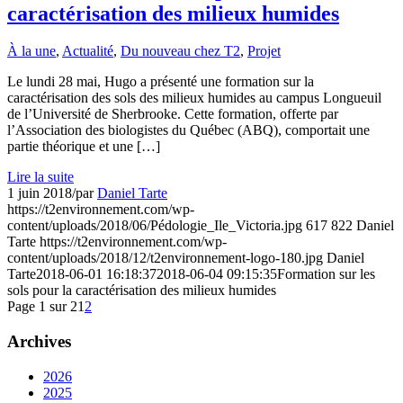
caractérisation des milieux humides
À la une
,
Actualité
,
Du nouveau chez T2
,
Projet
Le lundi 28 mai, Hugo a présenté une formation sur la
caractérisation des sols des milieux humides au campus Longueuil
de l’Université de Sherbrooke. Cette formation, offerte par
l’Association des biologistes du Québec (ABQ), comportait une
partie théorique et une […]
Lire la suite
1 juin 2018
/
par
Daniel Tarte
https://t2environnement.com/wp-
content/uploads/2018/06/Pédologie_Ile_Victoria.jpg
617
822
Daniel
Tarte
https://t2environnement.com/wp-
content/uploads/2018/12/t2environnement-logo-180.jpg
Daniel
Tarte
2018-06-01 16:18:37
2018-06-04 09:15:35
Formation sur les
sols pour la caractérisation des milieux humides
Page 1 sur 2
1
2
Archives
2026
2025