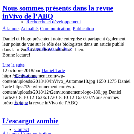
Nous sommes présents dans la revue
inVivo de l’ABQ
Recherche et développement
À la une
,
Actualité
,
Communication
,
Publication
Daniel et Hugo présentent notre entreprise et partagent également
leur point de vue sur le rôle des biologistes dans un article publié
Restauration écologique
dans la revue inVivo de cet automne. Lien.
Bonne lecture!
Lire la suite
12 octobre 2018
/
par
Daniel Tarte
Réalisations
https://t2environnement.com/wp-
content/uploads/2018/10/InVivo_Automne18.jpg
1650
1275
Daniel
Tarte
https://t2environnement.com/wp-
content/uploads/2018/12/t2environnement-logo-180.jpg
Daniel
Tarte
2018-10-12 16:06:17
2018-10-12 16:07:07
Nous sommes
Équipe
présents dans la revue inVivo de l’ABQ
L’escargot zombie
Contact
À la une
,
Communication