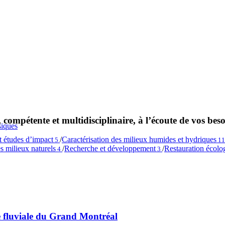
 compétente et multidisciplinaire, à l’écoute de vos beso
siques
et études d’impact
/
Caractérisation des milieux humides et hydriques
5
1
s milieux naturels
/
Recherche et développement
/
Restauration écolo
4
3
e fluviale du Grand Montréal