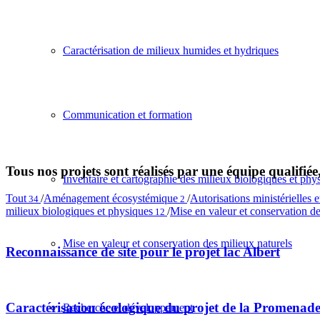
Caractérisation de milieux humides et hydriques
Communication et formation
Tous nos projets sont réalisés par une équipe qualifiée,
Inventaire et cartographie des milieux biologiques et phy
Tout
/
Aménagement écosystémique
/
Autorisations ministérielles 
34
2
milieux biologiques et physiques
/
Mise en valeur et conservation de
12
Mise en valeur et conservation des milieux naturels
Reconnaissance de site pour le projet lac Albert
Caractérisation écologique du projet de la Promenad
Recherche et développement