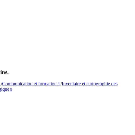
ins.
/
Communication et formation
/
Inventaire et cartographie des
1
3
gique
9