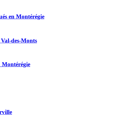
tués en Montérégie
à Val-des-Monts
n Montérégie
ville