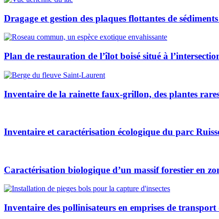
Dragage et gestion des plaques flottantes de sédiments
Plan de restauration de l’îlot boisé situé à l’interse
Inventaire de la rainette faux-grillon, des plantes rar
Inventaire et caractérisation écologique du parc Rui
Caractérisation biologique d’un massif forestier en z
Inventaire des pollinisateurs en emprises de transport d