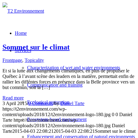
Home
Sommet sur le climat
Services
Frontpage
,
Topicality
Characterization of wet and water environments
Et si la lutte aux changements climatiques, en plus de propulser le
Québec à l’avant scène des leaders en la matière, permettait enfin de
rallier les difféntes forces en présence dans la Belle province vers un
Communication and training
but commun, soit la […]
Read more
Ecological restoration
3 April 2015
/
0 Comments
/
by
Daniel Tarte
https://t2environnement.com/wp-
content/uploads/2018/12/t2environnement-logo-180.jpg
0
0
Daniel
Ecosystem-based management
Tarte
https://t2environnement.com/wp-
content/uploads/2018/12/t2environnement-logo-180.jpg
Daniel
Tarte
2015-04-03 22:08:21
2015-04-03 22:08:21
Sommet sur le climat
Enhancement and conservation of natural environments