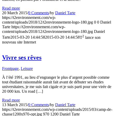
Read more
20 March 2015
/
0 Comments
/
by
Daniel Tarte
https://t2environnement.com/wp-
content/uploads/2018/12/t2environnement-logo-180.jpg
0
0
Daniel
Tarte
https://t2environnement.com/wp-
content/uploads/2018/12/t2environnement-logo-180.jpg
Daniel
2
Tarte
2015-03-20 14:44:58
2015-03-20 14:44:58
T
lance son
nouveau site Internet
Vivre ses rêves
Frontpage
,
Leisure
À l’été 1991, au lieu d’engranger le plus d’argent possible comme
tout étudiant raisonnable aurait fait avant de débuter ses études
universitaires, je me suis fait cigale et je suis parti pour une virée de
20 000 km. Un road […]
Read more
13 March 2015
/
0 Comments
/
by
Daniel Tarte
https://t2environnement.com/wp-content/uploads/2015/03/camp-de-
chasse1200x970-opt.jpg
970
1200
Daniel Tarte