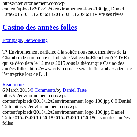
https://t2environnement.com/wp-
content/uploads/2018/12/t2environnement-logo-180.jpg
Daniel
Tarte
2015-03-13 20:46:13
2015-03-13 20:46:13
Vivre ses rêves
Casino des années folles
Frontpage
,
Networking
2
T
Environnement participe à la soirée nouveaux membres de la
Chambre de commerce et Industrie Vallée-du-Richelieu (CCIVR)
qui se déroulera le 12 mars 2015 sous la thématique Casino des
années folles. http://www.ccivr.com/ Je serai le fier ambassadeur de
l’entreprise lors de […]
Read more
6 March 2015
/
0 Comments
/
by
Daniel Tarte
https://t2environnement.com/wp-
content/uploads/2018/12/t2environnement-logo-180.jpg
0
0
Daniel
Tarte
https://t2environnement.com/wp-
content/uploads/2018/12/t2environnement-logo-180.jpg
Daniel
Tarte
2015-03-06 10:56:18
2015-03-06 10:56:18
Casino des années
folles