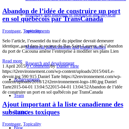
Abandon de l’idée de construire un port
Inventory and mapping of biological and physical
en sol québécois par TransCanada
Frontpage
,
Topicality
environments
Selo l’article, l’essentiel du tracé du pipeline devrait demeurer
identique, sauf dans le secteur du Bas-Saint-Laurent, où l’abandon
Ministerial authorizations and impact studies
du port de Cacouna amène l’entreprise à modifier ses plans Lien
Read more
Research and development
1 April 2015
/
0 Comments
/
by
Daniel Tarte
https://t2environnement.com/wp-content/uploads/2015/04/Le-
devoir.jpg
590
915
Daniel Tarte
https://t2environnement.com/wp-
Achievements
content/uploads/2018/12/t2environnement-logo-180.jpg
Daniel
Tarte
2015-04-01 13:04:52
2015-04-01 13:04:52
Abandon de l’idée
de construire un port en sol québécois par TransCanada
Team
Ajout important à la liste canadienne des
substances toxiques
Contact
Frontpage
,
Topicality
Blog