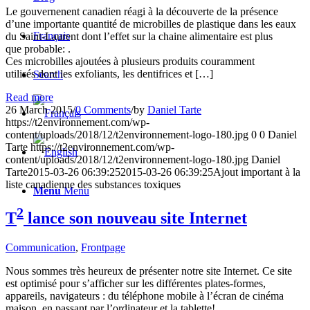
Le gouvernenent canadien réagi à la découverte de la présence
d’une importante quantité de microbilles de plastique dans les eaux
Français
du Saint-Laurent dont l’effet sur la chaine alimentaire est plus
que probable: .
Ces microbilles ajoutées à plusieurs produits couramment
utilisés dont les exfoliants, les dentifrices et […]
Search
Read more
26 March 2015
/
0 Comments
/
by
Daniel Tarte
https://t2environnement.com/wp-
content/uploads/2018/12/t2environnement-logo-180.jpg
0
0
Daniel
Tarte
https://t2environnement.com/wp-
content/uploads/2018/12/t2environnement-logo-180.jpg
Daniel
Tarte
2015-03-26 06:39:25
2015-03-26 06:39:25
Ajout important à la
liste canadienne des substances toxiques
Menu
Menu
2
T
lance son nouveau site Internet
Communication
,
Frontpage
Nous sommes très heureux de présenter notre site Internet. Ce site
est optimisé pour s’afficher sur les différentes plates-formes,
appareils, navigateurs : du téléphone mobile à l’écran de cinéma
maison, en passant par l’ordinateur et la tablette!