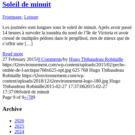
Soleil de minuit
Frontpage
,
Leisure
Les journées sont longues sous le soleil de minuit. Après avoir passé
14 heures à survoler la toundra du nord de l’île de Victoria et avoir
creusé de multiples pédons dans le pergélisol, rien de mieux que de
s’offrir une […]
Read more
27 February 2015
/
0 Comments
/
by
Hugo Thibaudeau Robitaille
https://t2environnement.com/wp-content/uploads/2015/02/peche-
omble-de-l-arctique768x625-opt.jpg
625
768
Hugo Thibaudeau
Robitaille
https://t2environnement.com/wp-
content/uploads/2018/12/t2environnement-logo-180.jpg
Hugo
Thibaudeau Robitaille
2015-02-27 17:37:06
2015-02-27
17:37:06
Soleil de minuit
Page 9 of 9
«
‹
7
8
9
Archive
2026
2025
2024