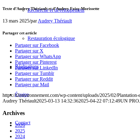
Texte d’Audrey Thériault et d’Audrey Foisy-Morissette
Recherche et développement
13 mars 2025
/
par
Audrey Thériault
Partager cet article
Restauration écologique
Partager sur Facebook
Partager sur X
Partager sur WhatsApp
Partager sur Pinterest
Réalisations
Partager sur LinkedIn
Partager sur Tumblr
Partager sur Reddit
Partager par Mail
Équipe
https://t2environnement.com/wp-content/uploads/2025/02/Plantatio
Audrey Thériault
2025-03-13 14:32:36
2025-04-22 07:12:49
UN PROJ
Archives
Contact
2026
2025
2024