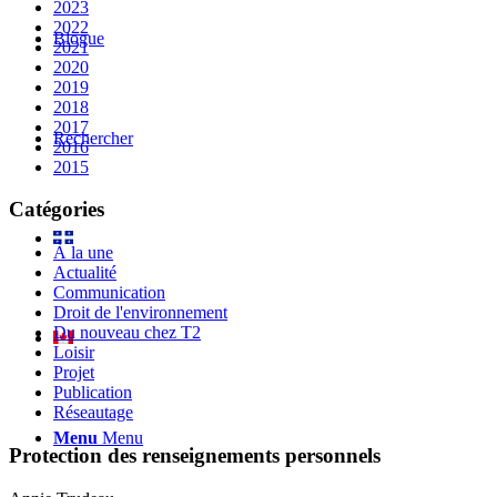
2023
2022
Blogue
2021
2020
2019
2018
2017
Rechercher
2016
2015
Catégories
À la une
Actualité
Communication
Droit de l'environnement
Du nouveau chez T2
Loisir
Projet
Publication
Réseautage
Menu
Menu
Protection des renseignements personnels