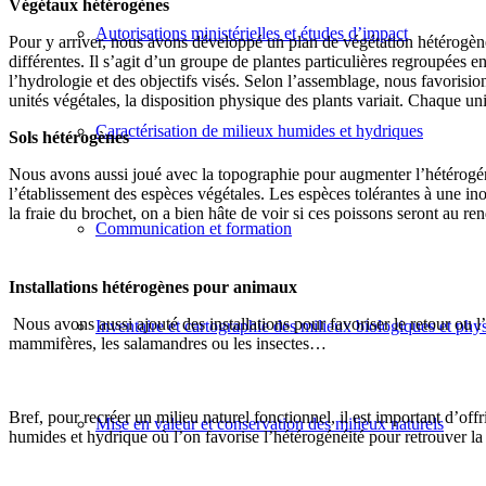
Végétaux hétérogènes
Autorisations ministérielles et études d’impact
Pour y arriver, nous avons développé un plan de végétation hétérogène 
différentes. Il s’agit d’un groupe de plantes particulières regroupées e
l’hydrologie et des objectifs visés. Selon l’assemblage, nous favorisi
unités végétales, la disposition physique des plants variait. Chaque uni
Caractérisation de milieux humides et hydriques
Sols hétérogènes
Nous avons aussi joué avec la topographie pour augmenter l’hétérogén
l’établissement des espèces végétales. Les espèces tolérantes à une in
la fraie du brochet, on a bien hâte de voir si ces poissons seront au r
Communication et formation
Installations hétérogènes pour animaux
Nous avons aussi ajouté des installations pour favoriser le retour ou l’
Inventaire et cartographie des milieux biologiques et phy
mammifères, les salamandres ou les insectes…
Bref, pour recréer un milieu naturel fonctionnel, il est important d’offr
Mise en valeur et conservation des milieux naturels
humides et hydrique où l’on favorise l’hétérogénéité pour retrouver la 