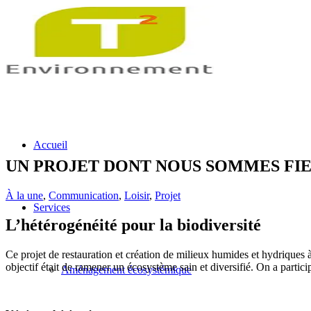
Accueil
UN PROJET DONT NOUS SOMMES FIER·
À la une
,
Communication
,
Loisir
,
Projet
Services
L’hétérogénéité pour
la biodiversité
Ce projet de restauration et création de milieux humides et hydriques
objectif était de ramener un écosystème sain et diversifié. On a partici
Aménagement écosystémique