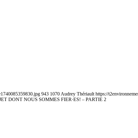
n-e1740085359830.jpg
943
1070
Audrey Thériault
https://t2environnem
ET DONT NOUS SOMMES FIER·ES! – PARTIE 2