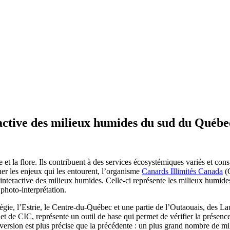
ractive des milieux humides du sud du Québe
 et la flore. Ils contribuent à des services écosystémiques variés et co
luer les enjeux qui les entourent, l’organisme
Canards Illimités Canada
(C
teractive des milieux humides. Celle-ci représente les milieux humide
 photo-interprétation.
 l’Estrie, le Centre-du-Québec et une partie de l’Outaouais, des Laure
rnet de CIC, représente un outil de base qui permet de vérifier la présen
e version est plus précise que la précédente : un plus grand nombre de mili