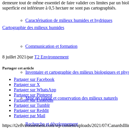
demeure tout de même essentiel de faire valider ces limites par un bio
superficie est inférieure à 0,5 hectare ne sont pas cartographiés.
Caractérisation de milieux humides et hydriques
Cartographie des milieux humides
Communication et formation
8 juillet 2021
/
par
T2 Environnement
Partager cet article
Inventaire et cartographie des milieux biologiques et phy
Partager sur Facebook
Partager sur X
Partager sur WhatsApp
Partager sur Pinterest
Mise en valeur et conservation des milieux naturels
Partager sur LinkedIn
Partager sur Tumblr
Partager sur Reddit
Partager par Mail
Recherche et développement
https://t2environnement.com/wp-content/uploads/2021/07/CanardsIlli