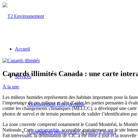
Accueil
Canards illimités Canada : une carte inte
Services
À la une
Les milieux humides représentent des habitats importants pour la faune
l’importance de ces milieux et afin d’aider les parties prenantes à éva
Aménagement écosystémique
contre les changements climatiques (MELCC), a développé une carte in
photos de survol et de terrain permettant de valider l’identification par
La zone couverte comprend notamment le Grand Montréal, la Montérégie,
Nationale. Cette
cartographie
, accessible gratuitement sur le site Inte
Autorisations ministérielles et études d’impact
Fait intéressant, la délimitation de CIC a été mise à jour et la nouvell