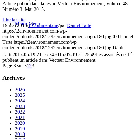
Article publié dans la revue Vecteur Environnement, Volume 48,
Numéro 3, Mai 2015.
Lire la suite
Menu
Menu
19 mai 2015
/
1 Commentaire
/
par
Daniel Tarte
https://t2environnement.com/wp-
content/uploads/2018/12/t2environnement-logo-180.jpg
0
0
Daniel
Tarte
https://t2environnement.com/wp-
content/uploads/2018/12/t2environnement-logo-180.jpg
Daniel
2
Tarte
2015-05-19 21:16:34
2015-05-19 21:26:49
Les associés de T
publient un article dans Vecteur Environnement
Page 3 sur 3
1
2
3
Archives
2026
2025
2024
2023
2022
2021
2020
2019
2018