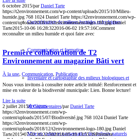
Lire la suite
6 octobre 2015
/
par
Daniel Tarte
https://t2environnement.com/wp-content/uploads/2015/10/Milieu-
humide.jpg
768
1024
Daniel Tarte
https://t2environnement.com/wp-
Caractérisation de milieux humides et hydriques
content/uploads/2018/12/t2environnement-logo-180.jpg
Daniel
Tarte
2015-10-06 16:28:32
2016-06-02 19:57:16
Comment
reconnaître un milieu humide et quoi faire avec
Communication et formation
Première collaboration de T2
Environnement au magazine Bâti vert
À la une
,
Communication
,
Publication
Inventaire et cartographie des milieux biologiques et
Nous vous invitons à consulter notre article intitulé: Renforcement et
mise en valeur de la biodiversité municipale: Lien. Bonne lecture!
Lire la suite
physiques
2 juillet 2015
/
0 Commentaires
/
par
Daniel Tarte
https://t2environnement.com/wp-
content/uploads/2015/07/Biodiversité.jpg
768
1024
Daniel Tarte
https://t2environnement.com/wp-
content/uploads/2018/12/t2environnement-logo-180.jpg
Daniel
Mise en valeur et conservation des milieux naturels
Tarte
2015-07-02 16:22:50
2018-05-10 13:55:39
Première