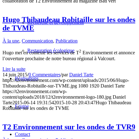
collaboration de T2 Environnement au magazine Bâti vert
Hugo Thibaudeau Robitaille sur les ondes
Recherche et développement
de TVME
À la une
,
Communication
,
Publication
Restauration écologique
2
Hugo met en contexte les services de T
Environnement et annonce
l’ouverture prochaine de notre bureau régional à Valcourt.
Lire la suite
14 juin 2015
/
0 Commentaires
/
par
Daniel Tarte
Réalisations
https://t2environnement.com/wp-content/uploads/2015/06/Hugo-
Thibaudeau-Robitaille-sur-TVME.jpg
1080
1920
Daniel Tarte
https://t2environnement.com/wp-
content/uploads/2018/12/t2environnement-logo-180.jpg
Daniel
Tarte
2015-06-14 19:31:54
2015-10-28 20:43:47
Hugo Thibaudeau
Équipe
Robitaille sur les ondes de TVME
T2 Environnement sur les ondes de TVR9
Contact