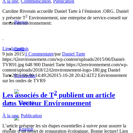
À la une
,
Communication
,
Publication
Caroline Riverain accueille Daniel Tarte à l’émission .ORG. Daniel
2
y présente T
Environnement, une entreprise de service-conseil sur
Blogue
mesure en environnement:
.
Lire la suite
English
9 juin 2015
/
1 Commentaire
/
par
Daniel Tarte
https://t2environnement.com/wp-content/uploads/2015/06/Daniel-
TVR91.jpg
648
900
Daniel Tarte
https://t2environnement.com/wp-
content/uploads/2018/12/t2environnement-logo-180.jpg
Daniel
Tarte
2015-06-09 14:49:26
2015-10-28 20:42:42
T2 Environnement
Rechercher
sur les ondes de TVR9
2
Les associés de T
publient un article
dans Vecteur Environnement
À la une
,
Publication
L’article présente les six étapes essentielles à suivre pour assurer la
réussite d’un projet de restauration écologique. Bonne lecture! Lien